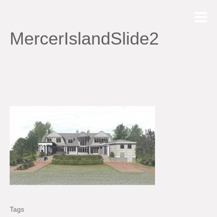
MercerIslandSlide2
Tags